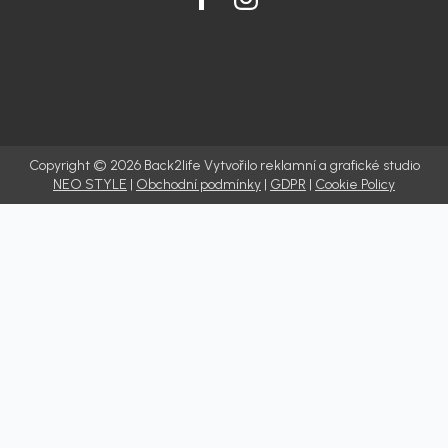
Copyright © 2026 Back2life Vytvořilo reklamní a grafické studio
NEO STYLE
|
Obchodní podmínky
|
GDPR
|
Cookie Policy