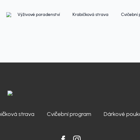
Výživové poradenství
Krabičková strava
Cvičební
bičková strava
Cvičební program
Dárkové pouk