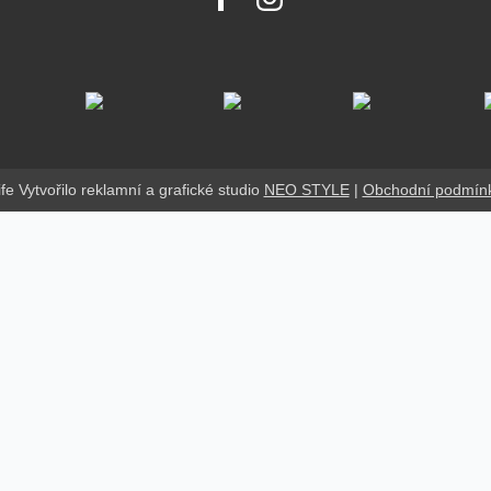
e Vytvořilo reklamní a grafické studio
NEO STYLE
|
Obchodní podmín