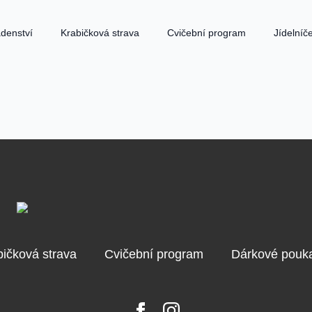
denství
Krabičková strava
Cvičební program
Jídelníč
bičková strava
Cvičební program
Dárkové pouk