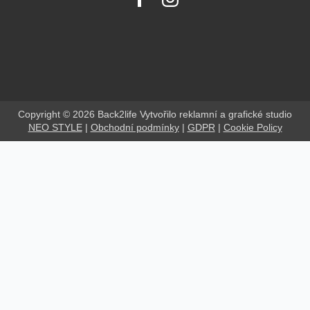
Copyright © 2026 Back2life Vytvořilo reklamní a grafické studio
NEO STYLE
|
Obchodní podmínky
|
GDPR
|
Cookie Policy