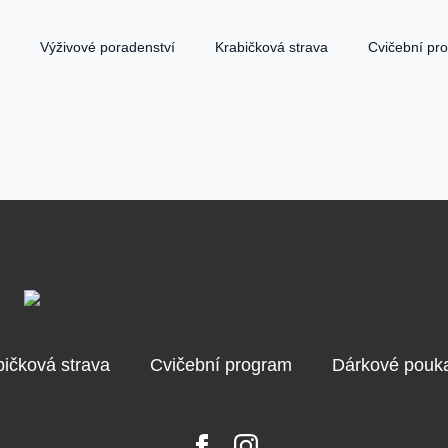
Výživové poradenství
Krabičková strava
Cvičební pr
bičková strava
Cvičební program
Dárkové pouk