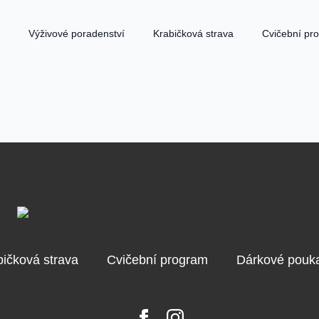
Výživové poradenství
Krabičková strava
Cvičební pr
bičková strava
Cvičební program
Dárkové pouk