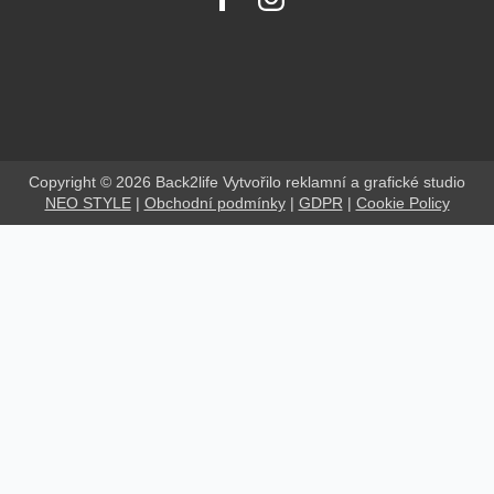
Copyright © 2026 Back2life Vytvořilo reklamní a grafické studio
NEO STYLE
|
Obchodní podmínky
|
GDPR
|
Cookie Policy