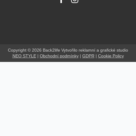
Copyright © 2026 Back2life Vytvořilo reklamní a grafické studio
NEO STYLE
|
Obchodní podmínky
|
GDPR
|
Cookie Policy